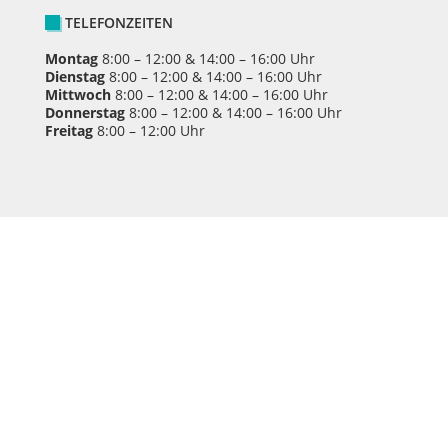
TELEFONZEITEN
Montag
8:00 – 12:00 & 14:00 – 16:00 Uhr
Dienstag
8:00 – 12:00 & 14:00 – 16:00 Uhr
Mittwoch
8:00 – 12:00 & 14:00 – 16:00 Uhr
Donnerstag
8:00 – 12:00 & 14:00 – 16:00 Uhr
Freitag
8:00 – 12:00 Uhr
Zentrale Schuldnerberatung Bonn, eine
Kooperation von Caritasverband und Diakonischem
Werk.
Spendenkonto: Sparkasse Köln Bonn | BLZ: 370 501
98 | Kontonr. 48 603 | IBAN: DE82 3705 0198 000
0486 | BIC: COLSDE33
Datenschutzerklärung
Impressum