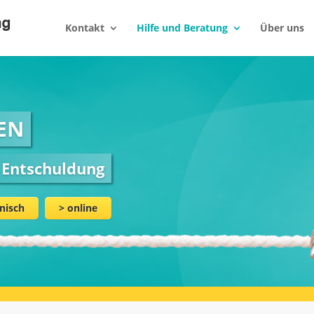
Kontakt
Hilfe und Beratung
Über uns
EN
r Entschuldung
nisch
online